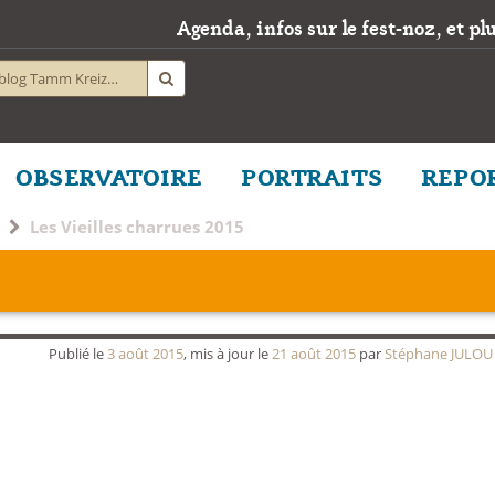
Agenda, infos sur le fest-noz, et plus
OBSERVATOIRE
PORTRAITS
REPO
Les Vieilles charrues 2015
Publié le
3 août 2015
, mis à jour le
21 août 2015
par
Stéphane JULOU