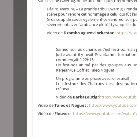
Sur la scène Gwernig, dédié aux musiques bretonnes et 
Dès l’ouverture, « La grande tribu Gwernig » rend
scène pour rendre cet hommage à celui qui fût l’a
Gros coup de coeur également ce vendredi soir po
sévèrement avec l’ambiance plutôt tyranquille du 
Video de
Dzambo aguzevi orkestar
:
https://yo
Samedi soir aux charrues c’est festnoz, mais 
Juste avant il y avait Pevarlamm, formation
commençait à 22h15.
Un fest-noz animé par des groupes aux uni
Kerjean/Le Goff et Talec/Noguet.
Un programme en phase avec le festival!
Le « festnoz des Charrues » est devenu in
créneau.
Vidéo de
BarbaLoutig
:
https://www.youtu
Vidéo de
Talec et Noguet
:
https://www.youtube.com
Vidéo de
Fleuves
:
https://www.youtube.com/watch?v