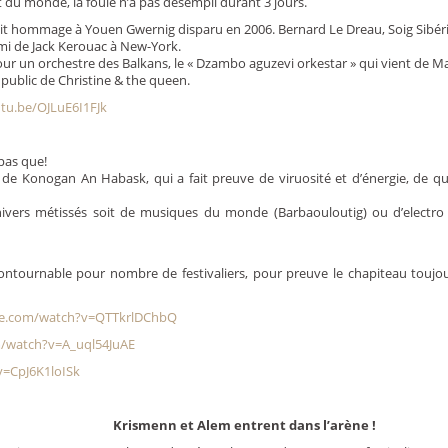
du monde, la foule n’a pas désempli durant 3 jours.
ait hommage à Youen Gwernig disparu en 2006. Bernard Le Dreau, Soig Sibéri
mi de Jack Kerouac à New-York.
ur un orchestre des Balkans, le « Dzambo aguzevi orkestar » qui vient de M
public de Christine & the queen.
utu.be/OJLuE6I1FJk
pas que!
 de Konogan An Habask, qui a fait preuve de viruosité et d’énergie, de qu
vers métissés soit de musiques du monde (Barbaouloutig) ou d’electro (F
contournable pour nombre de festivaliers, pour preuve le chapiteau touj
be.com/watch?v=QTTkrlDChbQ
/watch?v=A_uql54JuAE
=CpJ6K1loISk
Krismenn et Alem entrent dans l’arène !