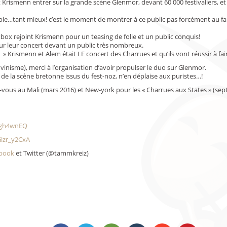
 Krismenn entrer sur la grande scène Glenmor, devant 60 000 festivaliers, 
…tant mieux! c’est le moment de montrer à ce public pas forcément au fait
ox rejoint Krismenn pour un teasing de folie et un public conquis!
our leur concert devant un public très nombreux.
 Krismenn et Alem était LE concert des Charrues et qu’ils vont réussir à fair
uvinisme), merci à l’organisation d’avoir propulser le duo sur Glenmor.
 de la scène bretonne issus du fest-noz, n’en déplaise aux puristes…!
z-vous au Mali (mars 2016) et New-york pour les « Charrues aux States » (sep
fgh4wnEQ
Gizr_y2CxA
book
et Twitter (@tammkreiz)