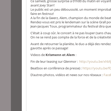
Ce samedi, grosse surprise à 01h00 du matin en voyant
avant Joey Starr!
Le public est un peu déboussolé, un moment improbable
faire en festnoz!
A la fin de la Gwerz, Alem, champion du monde de beatb
Rendez-vous est pris le lendemain sur la scène Grall p
Jean-Jacques Toux, programmateur du festival dira que »
C’était à coup sûr, le concert à ne pas louper (sans cha
On ne se rend pas compte de la force et de la créativité
Avant de retourner la planète, le duo a déjà des rende
gavotte après ce passage!
Videos de
Krismenn et Alem
:
Fin de leur teasing sur Glenmor :
http://youtu.be/xhb
Beatbox en conférence de presse) :
https://youtu.be/f
D’autres photos, vidéos et news sur nos réseaux :
Face