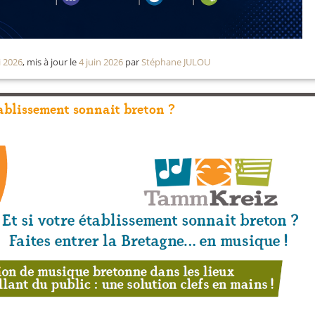
i 2026
, mis à jour le
4 juin 2026
par
Stéphane JULOU
tablissement sonnait breton ?