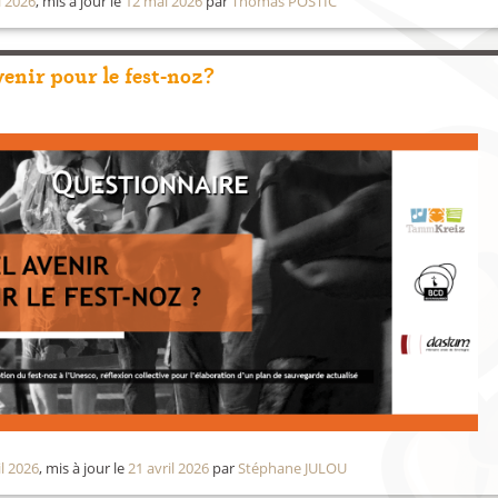
i 2026
, mis à jour le
12 mai 2026
par
Thomas POSTIC
venir pour le fest-noz?
il 2026
, mis à jour le
21 avril 2026
par
Stéphane JULOU