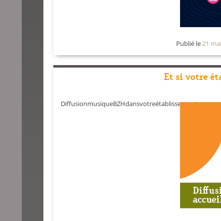
Publié le
21 ma
Et si votre é
DiffusionmusiqueBZHdansvotreétablissement