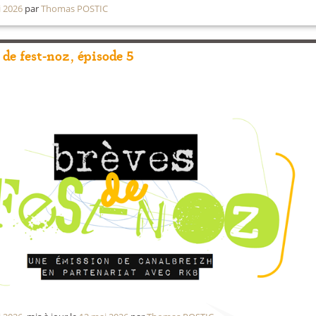
i 2026
par
Thomas POSTIC
 de fest-noz, épisode 5