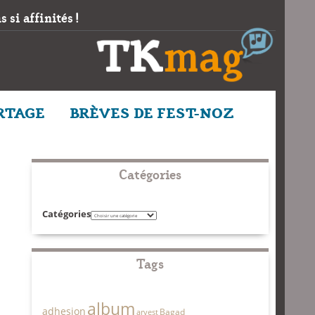
 si affinités !
RTAGE
BRÈVES DE FEST-NOZ
Catégories
Catégories
Tags
album
adhesion
Bagad
arvest