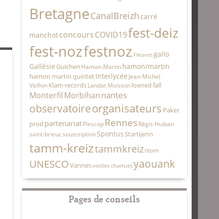
Bretagne
CanalBreizh
carré
fest-deiz
concours
COVID19
manchot
fest-noz
festnoz
gallo
Fleuves
Gallésie
hamon/martin
Guichen
Hamon-Martin
Interlycée
hamon martin quintet
Jean-Michel
Klam records
loened fall
Veillon
Landat Moisson
nantes
Monterfil
Morbihan
organisateurs
observatoire
Paker
Rennes
partenariat
prod
Plescop
Régis Huiban
Spontus
Startijenn
saint-brieuc
souscription
tamm-kreiz
tammkreiz
titom
yaouank
UNESCO
Vannes
vieilles charrues
Pages de conseils