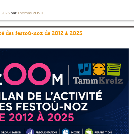
n 2026
par
Thomas POSTIC
ité des festoù-noz de 2012 à 2025