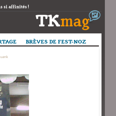
 si affinités !
RTAGE
BRÈVES DE FEST-NOZ
ouank