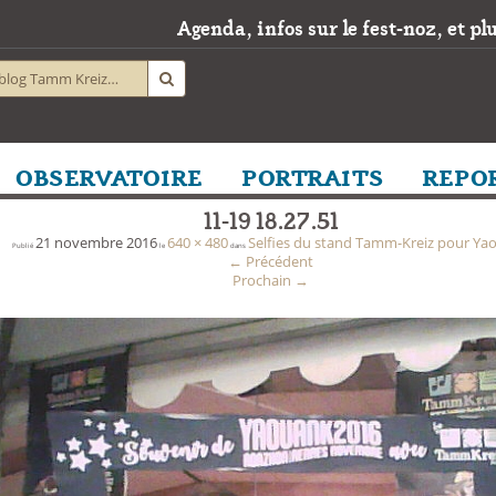
Agenda, infos sur le fest-noz, et plus
OBSERVATOIRE
PORTRAITS
REPO
11-19 18.27.51
21 novembre 2016
640 × 480
Selfies du stand Tamm-Kreiz pour Ya
Publié
le
dans
←
Précédent
Prochain
→