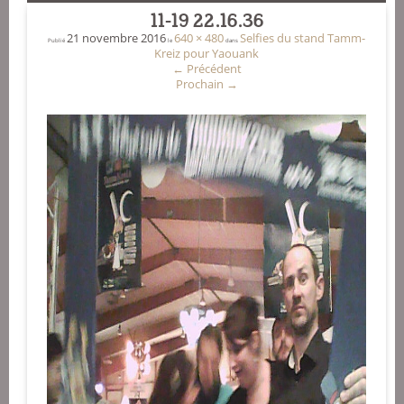
11-19 22.16.36
21 novembre 2016
640 × 480
Selfies du stand Tamm-
Publié
le
dans
Kreiz pour Yaouank
←
Précédent
Prochain
→