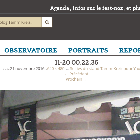
Agenda, infos sur le fest-noz, et plus
OBSERVATOIRE
PORTRAITS
REPO
11-20 00.22.36
21 novembre 2016
640 × 480
Selfies du stand Tamm-Kreiz pour Ya
Publié
le
dans
←
Précédent
Prochain
→