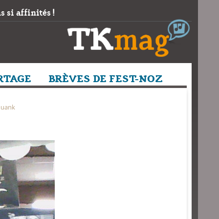
 si affinités !
RTAGE
BRÈVES DE FEST-NOZ
ouank