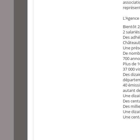
associat
représent
L’Agence 
Bientôt 2
2 salarié
Des adhér
Châteaub
Une prése
De nombre
700 anno
Plus de 
37 000 vis
Des dizai
départem
40 émiss
autant de
Une diza
Des centa
Des milli
Une diza
Une centa