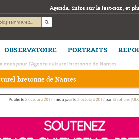
Agenda, infos sur le fest-noz, et plus
OBSERVATOIRE
PORTRAITS
REPO
x dons pour l’Agence culturel bretonne de Nantes
lturel bretonne de Nantes
Publié le
2 octobre 2017
, mis à jour le
2 octobre 2017
par
Stéphane JUL