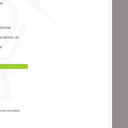
et
retonne
ociatives du
ue
onnes morales)