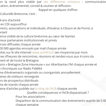
ion la rend plus visible par
ses différentes missions
: communication
ation, événementiel, conseil & soutien et diffusion.
Rappel en quelques chiffres
Culturelle Bretonne, c’est :
4 ans d’activité
s en CDI aujourd’hui
ents, associations et individuels, d’Assérac à Clisson et de Pornic à
riant
nce visible de la culture bretonne au cœur de Nantes
ux partenaires institutionnels et privés
nces diffusées chaque année
100 000 agendas envoyés par mail chaque année
ites sur le site internet
www.acb44.bzh
(en moyenne) par mois
nes d’heures de rencontres, réunions et rendez-vous aux 4 coins du
ent et de toute la Bretagne
ions « Bretagne Zone Heureuse » sur AlterNantes FM chaque année et
 chroniques sur Radio Fidélité
ine d’événements organisés ou coorganisés annuellement
ines de visiteurs renseignés
ers de prospectus distribués
ine de stands chaque année
ine d’articles publiés sur
le blog de l’ACB
chaque année
Quelles conséquences si l’ACB disparaissait ?
Pour les associations :
Disparition de la communication des événements auprès de 5 0
chaque semaine