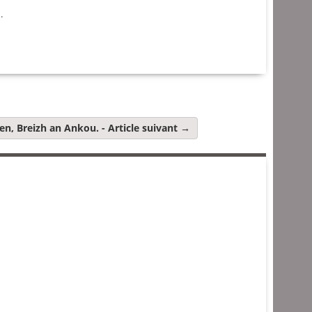
n
.
hen, Breizh an Ankou.
- Article suivant →