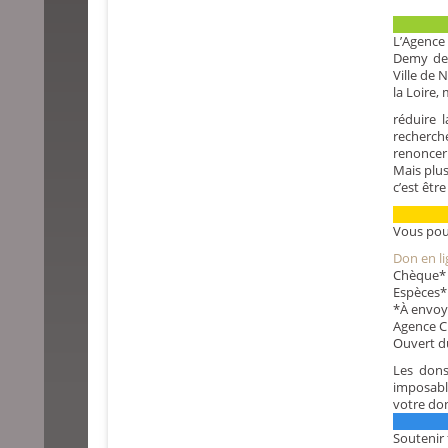
L’Agence 
Demy dep
Ville de 
la Loire,
réduire la
recherch
renoncer 
Mais plus
c’est êtr
Vous pou
Don en li
Chèque* l
Espèces*
*À envoye
Agence Cu
Ouvert d
Les dons
imposabl
votre don
Soutenir 