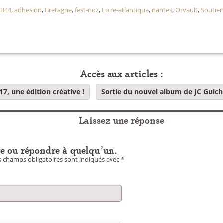
B44
,
adhesion
,
Bretagne
,
fest-noz
,
Loire-atlantique
,
nantes
,
Orvault
,
Soutie
Accès aux articles :
, une édition créative !
Sortie du nouvel album de JC Guic
Laissez une réponse
e ou répondre à quelqu'un.
 champs obligatoires sont indiqués avec
*