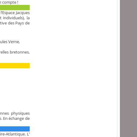
n compte !
 l’Espace Jacques
individuels), la
ative des Pays de
ules Verne,
relles bretonnes,
onnes physiques
%. En échange de
re-Atlantique. L’