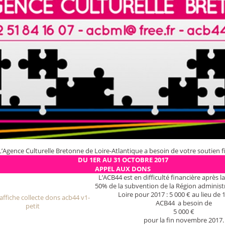
L’Agence Culturelle Bretonne de Loire-Atlantique a besoin de votre soutien f
DU 1ER AU 31 OCTOBRE 2017
APPEL AUX DONS
L’ACB44 est en difficulté financière après 
50% de la subvention de la Région administr
Loire pour 2017 : 5 000 € au lieu de 1
ACB44 a besoin de
5 000 €
pour la fin novembre 2017.