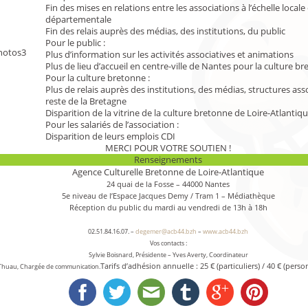
Fin des mises en relations entre les associations à l’échelle locale 
départementale
Fin des relais auprès des médias, des institutions, du public
Pour le public :
Plus d’information sur les activités associatives et animations
Plus de lieu d’accueil en centre-ville de Nantes pour la culture b
Pour la culture bretonne :
Plus de relais auprès des institutions, des médias, structures ass
reste de la Bretagne
Disparition de la vitrine de la culture bretonne de Loire-Atlantiq
Pour les salariés de l’association :
Disparition de leurs emplois CDI
MERCI POUR VOTRE SOUTIEN !
Renseignements
Agence Culturelle Bretonne de Loire-Atlantique
24 quai de la Fosse – 44000 Nantes
5e niveau de l’Espace Jacques Demy / Tram 1 – Médiathèque
Réception du public du mardi au vendredi de 13h à 18h
02.51.84.16.07. –
degemer@acb44.bzh
–
www.acb44.bzh
Vos contacts :
Sylvie Boisnard, Présidente – Yves Averty, Coordinateur
Tarifs d’adhésion annuelle : 25 € (particuliers) / 40 € (pers
 Thuau, Chargée de communication.