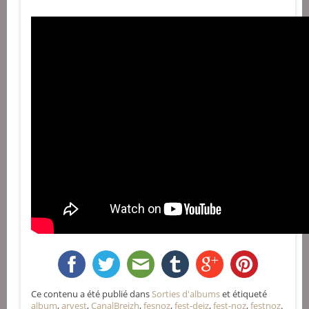
Ce contenu a été publié dans
Sorties d'albums
et étiqueté
album
,
arvest
,
CanalBreizh
,
fesnoz
,
fest-deiz
,
fest-noz
,
festnoz
.