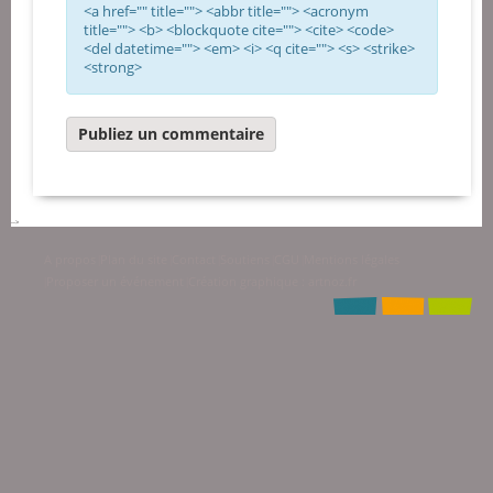
<a href="" title=""> <abbr title=""> <acronym
title=""> <b> <blockquote cite=""> <cite> <code>
<del datetime=""> <em> <i> <q cite=""> <s> <strike>
<strong>
-->
A propos
Plan du site
Contact
Soutiens
CGU
Mentions légales
|
|
|
|
|
Proposer un événement
Création graphique : artnoz.fr
|
|