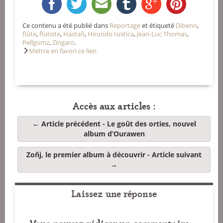
Ce contenu a été publié dans
Reportage
et étiqueté
Dibenn
,
flûte
,
flutiste
,
Hastañ
,
Hirundo rustica
,
Jean-Luc Thomas
,
Pellgomz
,
Zingaro
.
Mettre en favori ce lien
Accès aux articles :
← Article précédent -
Le goût des orties, nouvel
album d’Ourawen
Zoñj, le premier album à découvrir
- Article suivant
→
Laissez une réponse
Vous pouvez rédiger un commentaire