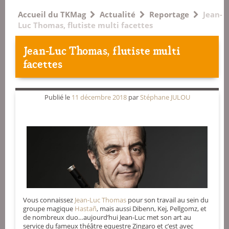
Accueil du TKMag
Actualité
Reportage
Jean-
Luc Thomas, flutiste multi facettes
Jean-Luc Thomas, flutiste multi
facettes
Publié le
11 décembre 2018
par
Stéphane JULOU
Vous connaissez
Jean-Luc Thomas
pour son travail au sein du
groupe magique
Hastañ
, mais aussi Dibenn, Kej, Pellgomz, et
de nombreux duo…aujourd’hui Jean-Luc met son art au
service du fameux théâtre equestre Zingaro et c’est avec