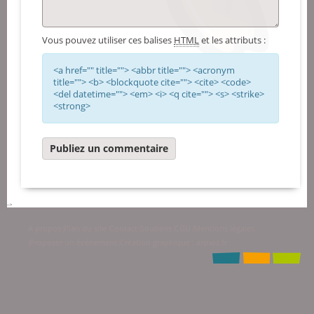
Vous pouvez utiliser ces balises
HTML
et les attributs :
<a href="" title=""> <abbr title=""> <acronym
title=""> <b> <blockquote cite=""> <cite> <code>
<del datetime=""> <em> <i> <q cite=""> <s> <strike>
<strong>
-->
A propos
Plan du site
Contact
Soutiens
CGU
Mentions légales
|
|
|
|
|
Proposer un événement
Création graphique : artnoz.fr
|
|