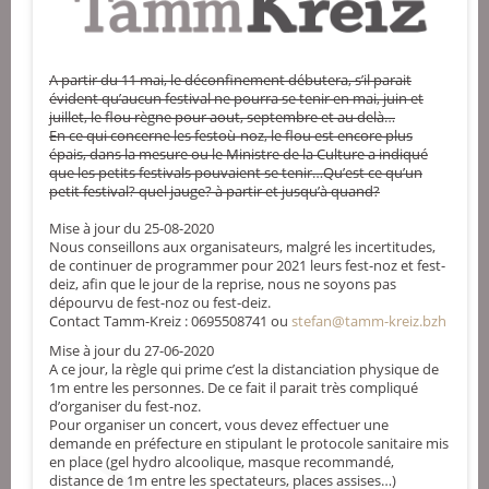
A partir du 11 mai, le déconfinement débutera, s’il parait
évident qu’aucun festival ne pourra se tenir en mai, juin et
juillet, le flou règne pour aout, septembre et au delà…
En ce qui concerne les festoù-noz, le flou est encore plus
épais, dans la mesure ou le Ministre de la Culture a indiqué
que les petits festivals pouvaient se tenir…Qu’est ce qu’un
petit festival? quel jauge? à partir et jusqu’à quand?
Mise à jour du 25-08-2020
Nous conseillons aux organisateurs, malgré les incertitudes,
de continuer de programmer pour 2021 leurs fest-noz et fest-
deiz, afin que le jour de la reprise, nous ne soyons pas
dépourvu de fest-noz ou fest-deiz.
Contact Tamm-Kreiz : 0695508741 ou
stefan@tamm-kreiz.bzh
Mise à jour du 27-06-2020
A ce jour, la règle qui prime c’est la distanciation physique de
1m entre les personnes. De ce fait il parait très compliqué
d’organiser du fest-noz.
Pour organiser un concert, vous devez effectuer une
demande en préfecture en stipulant le protocole sanitaire mis
en place (gel hydro alcoolique, masque recommandé,
distance de 1m entre les spectateurs, places assises…)