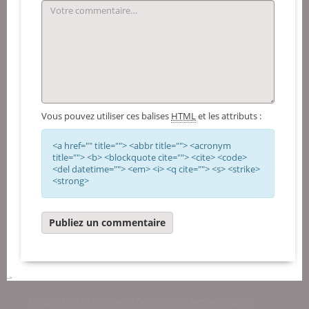
Vous pouvez utiliser ces balises
HTML
et les attributs :
<a href="" title=""> <abbr title=""> <acronym
title=""> <b> <blockquote cite=""> <cite> <code>
<del datetime=""> <em> <i> <q cite=""> <s> <strike>
<strong>
-->
A propos
Plan du site
Contact
Soutiens
CGU
Mentions légales
|
|
|
|
|