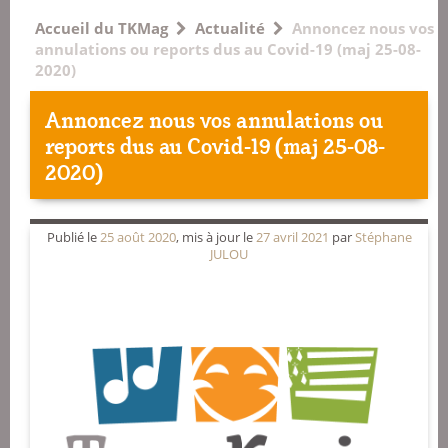
Accueil du TKMag
Actualité
Annoncez nous vos
annulations ou reports dus au Covid-19 (maj 25-08-
2020)
Annoncez nous vos annulations ou
reports dus au Covid-19 (maj 25-08-
2020)
Publié le
25 août 2020
, mis à jour le
27 avril 2021
par
Stéphane
JULOU