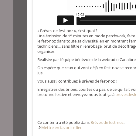
« Brèves de fest-noz », c’est quoi ?
Une émission de 15 minutes en mode patchwork, faite de
le fest-noz dans toute sa diversité, en en montrant l’a
techniciens… sans filtre ni enrobage, brut de décoffrage
organiser.
Réalisée par l’équipe bénévole de la webradio Canalbre
On espère que ceux qui vont déjà en fest-noz se reconnaî
jus.
Vous aussi, contribuez à Brèves de fest-noz !
Enregistrez des bribes, courtes ou pas, de ce qui fait
bretonne festive et envoyez nous tout ça à
brevesdes
Ce contenu a été publié dans
Brèves de fest-noz
.
Mettre en favori ce lien