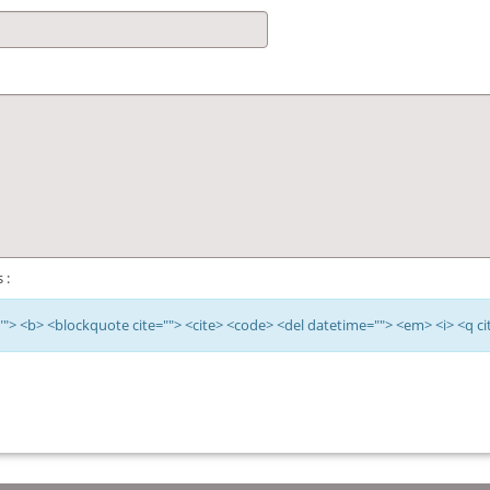
 :
e=""> <b> <blockquote cite=""> <cite> <code> <del datetime=""> <em> <i> <q ci