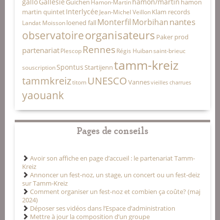
gallo
Gallésie
hamon/martin
Guichen
hamon
Hamon-Martin
Interlycée
martin quintet
Klam records
Jean-Michel Veillon
nantes
Monterfil
Morbihan
loened fall
Landat Moisson
organisateurs
observatoire
Paker prod
Rennes
partenariat
Plescop
Régis Huiban
saint-brieuc
tamm-kreiz
Spontus
Startijenn
souscription
tammkreiz
UNESCO
Vannes
titom
vieilles charrues
yaouank
Pages de conseils
Avoir son affiche en page d’accueil : le partenariat Tamm-
Kreiz
Annoncer un fest-noz, un stage, un concert ou un fest-deiz
sur Tamm-Kreiz
Comment organiser un fest-noz et combien ça coûte? (maj
2024)
Déposer ses vidéos dans l’Espace d’administration
Mettre à jour la composition d’un groupe