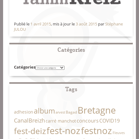
Publié le
1 avril 2015
, mis à jour le
3 août 2015
par
Stéphane
JULOU
Catégories
Catégories
Tags
Bretagne
album
adhesion
Bagad
arvest
CanalBreizh
concours
COVID19
carré manchot
fest-noz
festnoz
fest-deiz
Fleuves