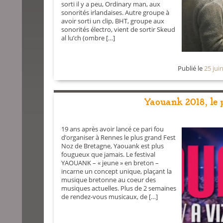
sorti il y a peu, Ordinary man, aux
sonorités irlandaises. Autre groupe à
avoir sorti un clip, BHT, groupe aux
sonorités électro, vient de sortir Skeud
al lu’ch (ombre […]
Publié le
25 jui
Yaouank 2018, le 
19 ans après avoir lancé ce pari fou
d’organiser à Rennes le plus grand Fest
Noz de Bretagne, Yaouank est plus
fougueux que jamais. Le festival
YAOUANK – « jeune » en breton –
incarne un concept unique, plaçant la
musique bretonne au coeur des
musiques actuelles. Plus de 2 semaines
de rendez-vous musicaux, de […]