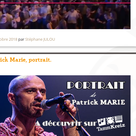
tobre 2018
par
Stéphane JULOU
ick Marie, portrait.