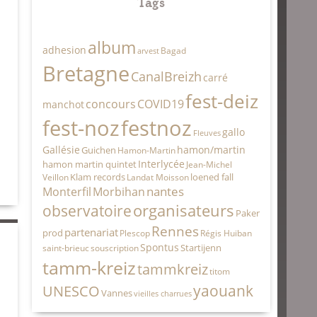
Tags
album
adhesion
Bagad
arvest
Bretagne
CanalBreizh
carré
fest-deiz
concours
COVID19
manchot
fest-noz
festnoz
gallo
Fleuves
Gallésie
hamon/martin
Guichen
Hamon-Martin
Interlycée
hamon martin quintet
Jean-Michel
Klam records
loened fall
Veillon
Landat Moisson
nantes
Monterfil
Morbihan
organisateurs
observatoire
Paker
Rennes
partenariat
prod
Plescop
Régis Huiban
Spontus
Startijenn
saint-brieuc
souscription
tamm-kreiz
tammkreiz
titom
yaouank
UNESCO
Vannes
vieilles charrues