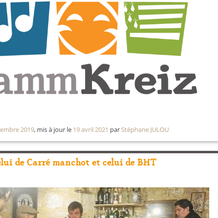
cembre 2019
, mis à jour le
19 avril 2021
par
Stéphane JULOU
celui de Carré manchot et celui de BHT