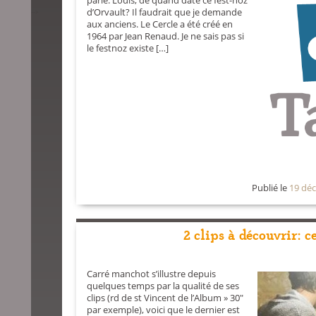
parle. Louis, de quand date ce fest-noz
d’Orvault? Il faudrait que je demande
-->
aux anciens. Le Cercle a été créé en
1964 par Jean Renaud. Je ne sais pas si
le festnoz existe […]
Publié le
19 dé
2 clips à découvrir: 
Carré manchot s’illustre depuis
quelques temps par la qualité de ses
clips (rd de st Vincent de l’Album » 30″
par exemple), voici que le dernier est