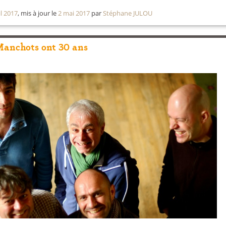
il 2017
, mis à jour le
2 mai 2017
par
Stéphane JULOU
Manchots ont 30 ans