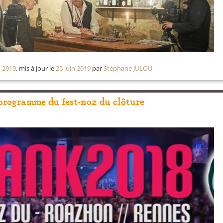
n 2019
, mis à jour le
25 juin 2019
par
Stéphane JULOU
programme du fest-noz du clôture