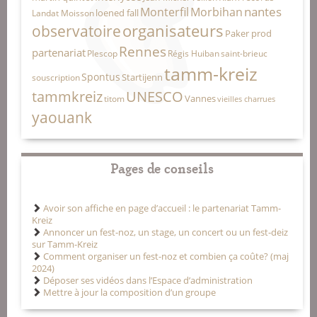
nantes
Monterfil
Morbihan
loened fall
Landat Moisson
organisateurs
observatoire
Paker prod
Rennes
partenariat
Plescop
Régis Huiban
saint-brieuc
tamm-kreiz
Spontus
Startijenn
souscription
tammkreiz
UNESCO
Vannes
titom
vieilles charrues
yaouank
Pages de conseils
Avoir son affiche en page d’accueil : le partenariat Tamm-
Kreiz
Annoncer un fest-noz, un stage, un concert ou un fest-deiz
sur Tamm-Kreiz
Comment organiser un fest-noz et combien ça coûte? (maj
2024)
Déposer ses vidéos dans l’Espace d’administration
Mettre à jour la composition d’un groupe