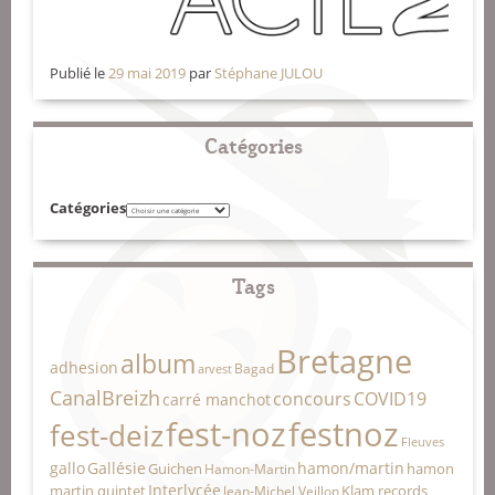
Publié le
29 mai 2019
par
Stéphane JULOU
Catégories
Catégories
Tags
Bretagne
album
adhesion
Bagad
arvest
CanalBreizh
concours
COVID19
carré manchot
fest-noz
festnoz
fest-deiz
Fleuves
gallo
Gallésie
hamon/martin
Guichen
hamon
Hamon-Martin
Interlycée
martin quintet
Klam records
Jean-Michel Veillon