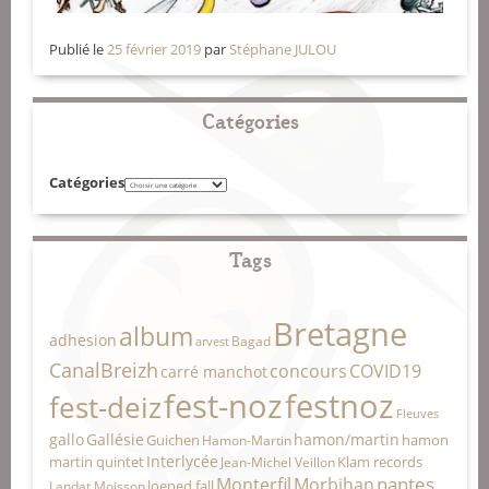
Publié le
25 février 2019
par
Stéphane JULOU
Catégories
Catégories
Tags
Bretagne
album
adhesion
Bagad
arvest
CanalBreizh
concours
COVID19
carré manchot
fest-noz
festnoz
fest-deiz
Fleuves
gallo
Gallésie
hamon/martin
Guichen
hamon
Hamon-Martin
Interlycée
martin quintet
Klam records
Jean-Michel Veillon
nantes
Monterfil
Morbihan
loened fall
Landat Moisson