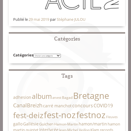
Publié le
29 mai 2019
par
Stéphane JULOU
Catégories
Catégories
Tags
Bretagne
album
adhesion
Bagad
arvest
CanalBreizh
concours
COVID19
carré manchot
fest-noz
festnoz
fest-deiz
Fleuves
gallo
Gallésie
hamon/martin
Guichen
hamon
Hamon-Martin
Interlycée
martin quintet
Klam records
Jean-Michel Veillon