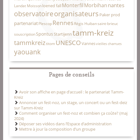
nantes
Monterfil
Morbihan
loened fall
Landat Moisson
organisateurs
observatoire
Paker prod
Rennes
partenariat
Plescop
Régis Huiban
saint-brieuc
tamm-kreiz
Spontus
Startijenn
souscription
tammkreiz
UNESCO
Vannes
titom
vieilles charrues
yaouank
Pages de conseils
Avoir son affiche en page d’accueil : le partenariat Tamm-
Kreiz
Annoncer un fest-noz, un stage, un concert ou un fest-deiz
sur Tamm-Kreiz
Comment organiser un fest-noz et combien ça coûte? (maj
2024)
Déposer ses vidéos dans l’Espace d’administration
Mettre à jour la composition d’un groupe