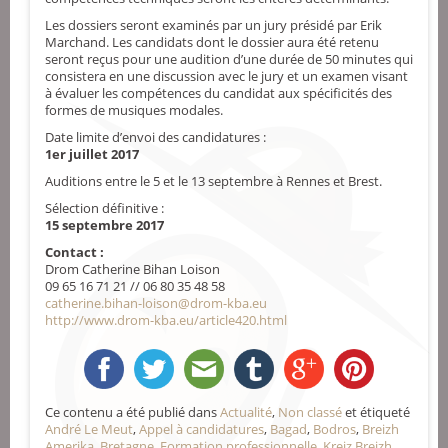
Les dossiers seront examinés par un jury présidé par Erik
Marchand. Les candidats dont le dossier aura été retenu
seront reçus pour une audition d’une durée de 50 minutes qui
consistera en une discussion avec le jury et un examen visant
à évaluer les compétences du candidat aux spécificités des
formes de musiques modales.
Date limite d’envoi des candidatures :
1er juillet 2017
Auditions entre le 5 et le 13 septembre à Rennes et Brest.
Sélection définitive :
15 septembre 2017
Contact :
Drom Catherine Bihan Loison
09 65 16 71 21 // 06 80 35 48 58
catherine.bihan-loison
@
drom-kba.eu
http://www.drom-kba.eu/article420.html
Ce contenu a été publié dans
Actualité
,
Non classé
et étiqueté
André Le Meut
,
Appel à candidatures
,
Bagad
,
Bodros
,
Breizh
Amerika
,
Bretagne
,
Formation professionnelle
,
Kreiz Breizh