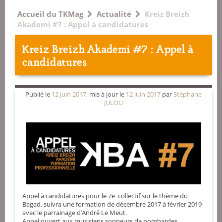
Accueil du TKMag
Actualité
Kreiz Breizh
Akademi #7 : Appel à candidatures
Kreiz Breizh Akademi #7 : Appel à
candidatures
Publié le
12 juin 2017
, mis à jour le
12 juin 2017
par
Stéphane
JULOU
Appel à candidatures pour le 7e collectif sur le thème du
Bagad, suivra une formation de décembre 2017 à février 2019
avec le parrainage d’André Le Meut.
Appel ouvert aux musiciens sonneurs de bombardes,