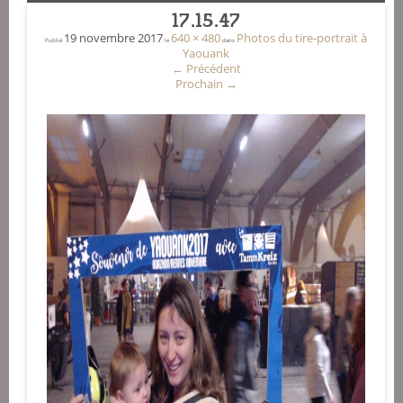
17.15.47
19 novembre 2017
640 × 480
Photos du tire-portrait à
Publié
le
dans
Yaouank
←
Précédent
Prochain
→