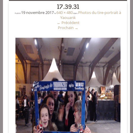
17.39.31
19 novembre 2017
640 × 480
Photos du tire-portrait à
Publié
le
dans
Yaouank
←
Précédent
Prochain
→