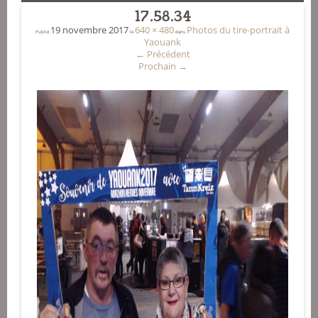
17.58.34
19 novembre 2017
640 × 480
Photos du tire-portrait à
Publié
le
dans
Yaouank
←
Précédent
Prochain
→