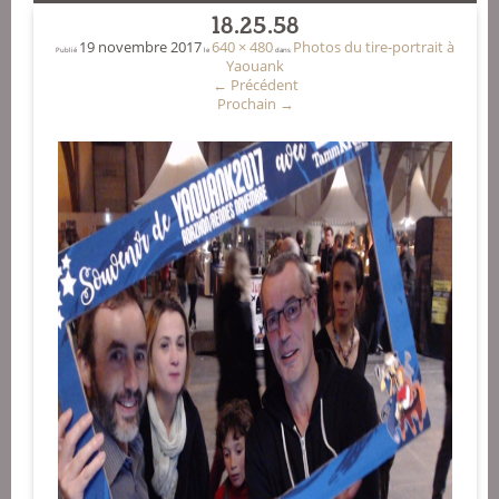
18.25.58
19 novembre 2017
640 × 480
Photos du tire-portrait à
Publié
le
dans
Yaouank
←
Précédent
Prochain
→