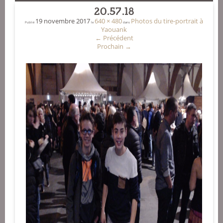
20.57.18
19 novembre 2017
640 × 480
Photos du tire-portrait à
Publié
le
dans
Yaouank
←
Précédent
Prochain
→