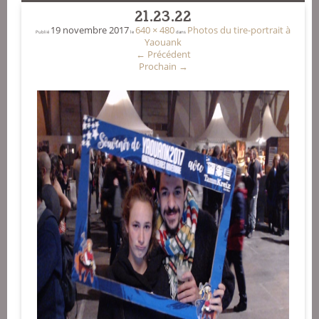
21.23.22
19 novembre 2017
640 × 480
Photos du tire-portrait à
Publié
le
dans
Yaouank
←
Précédent
Prochain
→