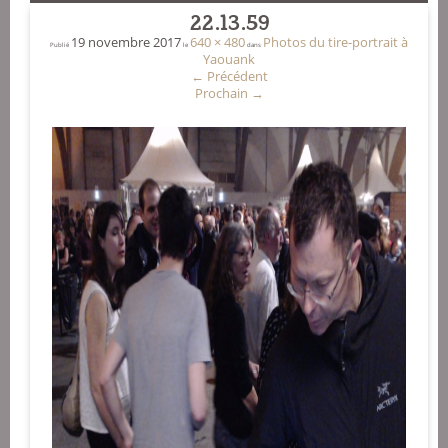
22.13.59
19 novembre 2017
640 × 480
Photos du tire-portrait à
Publié
le
dans
Yaouank
←
Précédent
Prochain
→