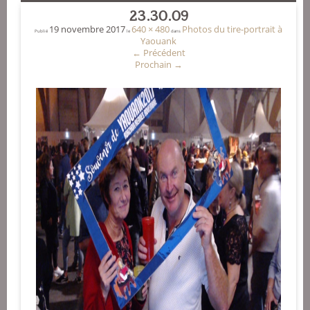
23.30.09
19 novembre 2017
640 × 480
Photos du tire-portrait à
Publié
le
dans
Yaouank
←
Précédent
Prochain
→