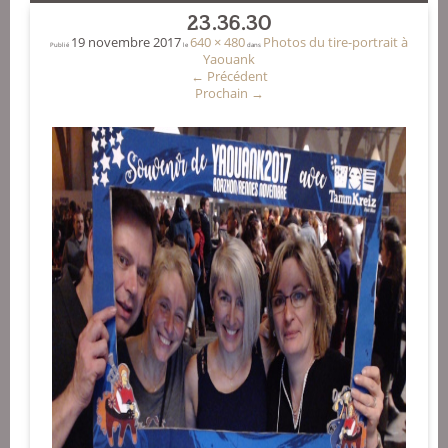
23.36.30
19 novembre 2017
640 × 480
Photos du tire-portrait à
Publié
le
dans
Yaouank
←
Précédent
Prochain
→