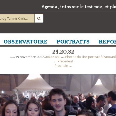
Agenda, infos sur le fest-noz, et plus
OBSERVATOIRE
PORTRAITS
REPO
24.20.32
19 novembre 2017
640 × 480
Photos du tire-portrait à Yaouan
Publié
le
dans
←
Précédent
Prochain
→