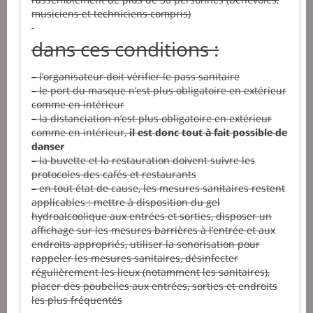
musiciens et techniciens compris)
dans ces conditions :
– l’organisateur doit vérifier le pass sanitaire
– le port du masque n’est plus obligatoire en extérieur
comme en intérieur
– la distanciation n’est plus obligatoire en extérieur
comme en intérieur,
il est donc tout à fait possible de
danser
– la buvette et la restauration doivent suivre les
protocoles des cafés et restaurants
– en tout état de cause, les mesures sanitaires restent
applicables : mettre à disposition du gel
hydroalcoolique aux entrées et sorties, disposer un
affichage sur les mesures barrières à l’entrée et aux
endroits appropriés, utiliser la sonorisation pour
rappeler les mesures sanitaires, désinfecter
régulièrement les lieux (notamment les sanitaires),
placer des poubelles aux entrées, sorties et endroits
les plus fréquentés