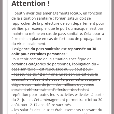
Attention !
Il peut y avoir des aménagements locaux, en fonction
de la situation sanitaire : l’organisateur doit se
rapprocher de la préfecture de son département pour
vérifier, par exemple, que le port du masque n’est pas
maintenu même en cas de pass sanitaire. Cela pourra
être mis en place en cas de fort taux de propagation
du virus localement.
L’exigence du pass sanitaire est repoussée au 30
août pour certaines personnes :
Pour tenir compte de la situation spécifique de
certaines catégories de personnes, l’obligation du «
pass sanitaire » est repoussée au 30 août pour :
– les jeunes de 12 à 17 ans. La raison en est que la
vaccination n’ayant été ouverte, pour cette catégorie
d’âge, qu’au mois de juin, des millions de jeunes
auraient été contraints d’effectuer des tests à
répétition pour toutes leurs activités estivales, à partir
du 21 juillet. Cet aménagement permettra, d’ici au 30
août, aux 12-17 ans d’être vaccinés.
– les salariés des lieux et établissements recevant du