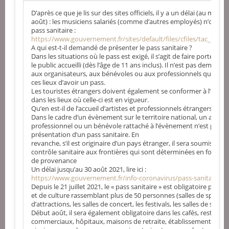
D’après ce que je lis sur des sites officiels, il y a un délai (au moin
août) : les musiciens salariés (comme d’autres employés) n’ont l’o
pass sanitaire :
https://www.gouvernement.fr/sites/default/files/cfiles/tac_faq_
A qui est-t-il demandé de présenter le pass sanitaire ?
Dans les situations où le pass est exigé, il s’agit de faire porter ce
le public accueilli (dès l’âge de 11 ans inclus). Il n’est pas demandé
aux organisateurs, aux bénévoles ou aux professionnels qui se p
ces lieux d’avoir un pass.
Les touristes étrangers doivent également se conformer à l’oblig
dans les lieux où celle-ci est en vigueur.
Qu’en est-il de l’accueil d’artistes et professionnels étrangers vacc
Dans le cadre d’un évènement sur le territoire national, un artist
professionnel ou un bénévole rattaché à l’évènement n’est pas so
présentation d’un pass sanitaire. En
revanche, s’il est originaire d’un pays étranger, il sera soumis aux 
contrôle sanitaire aux frontières qui sont déterminées en foncti
de provenance
Un délai jusqu’au 30 août 2021, lire ici :
https://www.gouvernement.fr/info-coronavirus/pass-sanitaire
Depuis le 21 juillet 2021, le « pass sanitaire » est obligatoire pour le
et de culture rassemblant plus de 50 personnes (salles de spectacl
d’attractions, les salles de concert, les festivals, les salles de sport
Début août, il sera également obligatoire dans les cafés, restauran
commerciaux, hôpitaux, maisons de retraite, établissements méd