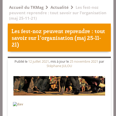
Accueil du TKMag
Actualité
Les fest-noz
peuvent reprendre : tout savoir sur l’organisation
(maj 25-11-21)
Les fest-noz peuvent reprendre : tout
savoir sur l’organisation (maj 25-11-
21)
Publié le
12 juillet 2021
, mis à jour le
25 novembre 2021
par
Stéphane JULOU