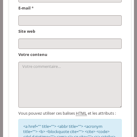
E-mail
*
Site web
Votre contenu
Vous pouvez utiliser ces balises
HTML
et les attributs :
<a href="" title=""> <abbr title=""> <acronym
title=""> <b> <blockquote cite=""> <cite> <code>
<del datetime=""> <em> <i> <q cite=""> <s> <strike>