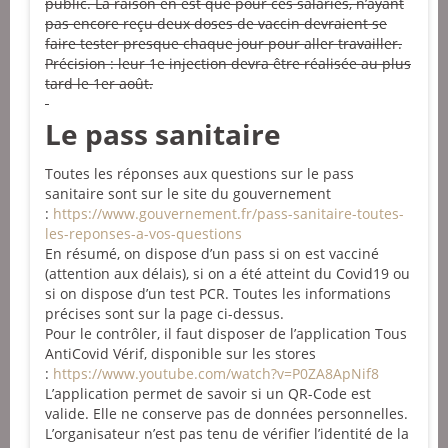
public. La raison en est que pour ces salariés, n’ayant
pas encore reçu deux doses de vaccin devraient se
faire tester presque chaque jour pour aller travailler.
Précision : leur 1e injection devra être réalisée au plus
tard le 1er août.
Le pass sanitaire
Toutes les réponses aux questions sur le pass
sanitaire sont sur le site du gouvernement
:
https://www.gouvernement.fr/
pass-sanitaire-toutes-
les-
reponses-a-vos-questions
En résumé, on dispose d’un pass si on est vacciné
(attention aux délais), si on a été atteint du Covid19 ou
si on dispose d’un test PCR. Toutes les informations
précises sont sur la page ci-dessus.
Pour le contrôler, il faut disposer de l’application Tous
AntiCovid Vérif, disponible sur les stores
:
https://www.youtube.com/
watch?v=P0ZA8ApNif8
L’application permet de savoir si un QR-Code est
valide. Elle ne conserve pas de données personnelles.
L’organisateur n’est pas tenu de vérifier l’identité de la