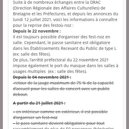
Suite à de nombreux échanges entre la DRAC
(Direction Régionale des Affaires Culturelles) de
Bretagne et les Préfectures, et depuis les annonces du
lundi 12 juillet 2021, voici les informations à connaître
pour la reprise des festoù-noz :
Depuis le 22 novembre :
Il est toujours possible d’organiser des fest-noz en
salle. Cependant, le passe sanitaire est obligatoire
dans les Établissements Recevant du Public de type L
(ex: salle des fêtes).
De plus, l’arrêté préfectoral du 22 novembre 2021
impose également le port du masque dans les salles à
usages multiples (ex : salle des fêtes).
Depuis le 04 novembre 2021 :
-retour de la jauge maximum de 75 % de la capacité
d’accueil pour les salles de concert avec un public
debout.
A partir du 21 juillet 2021 :
– en intérieur comme en extérieur, il est possible
d’organiser un fest-noz
– le pass sanitaire devient obligatoire pour tout
rassemblement de plus de 50 personnes (bénévoles,