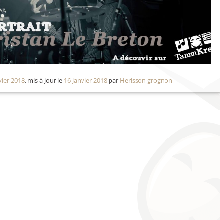
vier 2018
, mis à jour le
16 janvier 2018
par
Herisson grognon