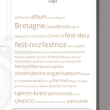
Tags
album
adhesion
Bagad
arvest
Bretagne
CanalBreizh
carré
fest-deiz
concours
COVID19
manchot
fest-noz
festnoz
gallo
Fleuves
Gallésie
hamon/martin
Guichen
Hamon-Martin
Interlycée
hamon martin quintet
Jean-Michel
Klam records
loened fall
Veillon
Landat Moisson
nantes
Monterfil
Morbihan
organisateurs
observatoire
Paker
Rennes
partenariat
prod
Plescop
Régis Huiban
Spontus
Startijenn
saint-brieuc
souscription
tamm-kreiz
tammkreiz
titom
yaouank
UNESCO
Vannes
vieilles charrues